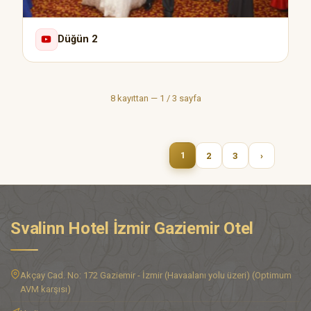
Düğün 2
8 kayıttan — 1 / 3 sayfa
2
3
›
1
Svalinn Hotel İzmir Gaziemir Otel
Akçay Cad. No: 172 Gaziemir - İzmir (Havaalanı yolu üzeri) (Optimum
AVM karşısı)