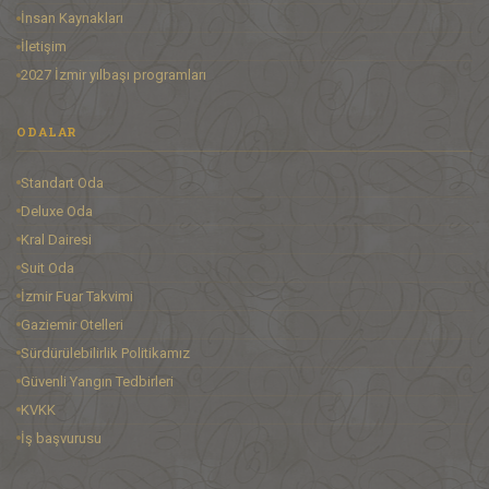
İnsan Kaynakları
İletişim
2027 İzmir yılbaşı programları
ODALAR
Standart Oda
Deluxe Oda
Kral Dairesi
Suit Oda
İzmir Fuar Takvimi
Gaziemir Otelleri
Sürdürülebilirlik Politikamız
Güvenli Yangın Tedbirleri
KVKK
İş başvurusu