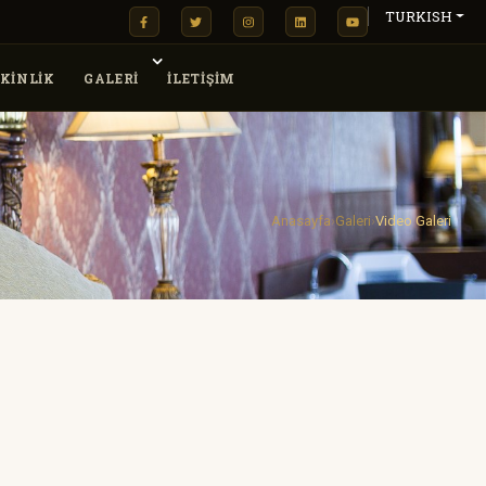
TURKISH
KINLIK
GALERİ
İLETİŞİM
Anasayfa
Galeri
Video Galeri