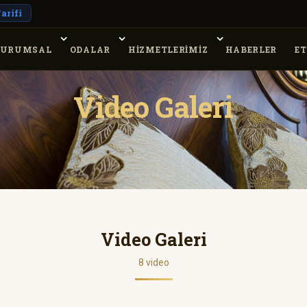
arifi
URUMSAL
ODALAR
HİZMETLERİMİZ
HABERLER
ET
Video Galeri
Video Galeri
8 video