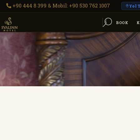
+90 444 8 399
&
Mobil: +90 530 762 1007
Yol T
BOOK
K