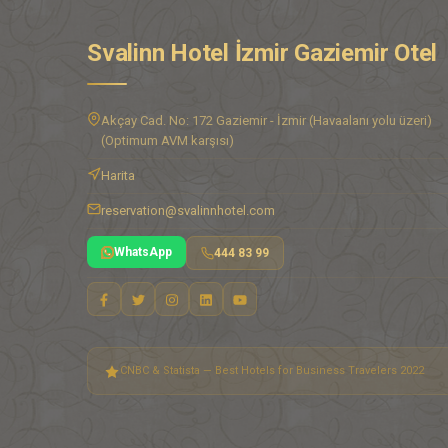
Svalinn Hotel İzmir Gaziemir Otel
Akçay Cad. No: 172 Gaziemir - İzmir (Havaalanı yolu üzeri)
(Optimum AVM karşısı)
Harita
reservation@svalinnhotel.com
WhatsApp
444 83 99
CNBC & Statista — Best Hotels for Business Travelers 2022