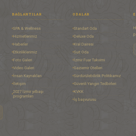
BAĞLANTILAR
ODALAR
E
H
SPA & Wellness
Standart Oda
p
Hizmetlerimiz
Deluxe Oda
Haberler
Kral Dairesi
Etkinliklerimiz
Suit Oda
Foto Galeri
İzmir Fuar Takvimi
Video Galeri
Gaziemir Otelleri
İnsan Kaynakları
Sürdürülebilirlik Politikamız
İletişim
Güvenli Yangın Tedbirleri
2027 İzmir yılbaşı
KVKK
programları
İş başvurusu