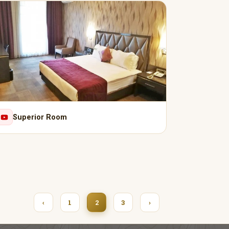
Superior Room
‹
1
3
›
2