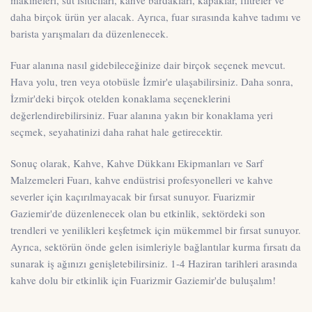
makineleri, süt ısıtıcıları, kahve bardakları, kapaklar, filtreler ve
daha birçok ürün yer alacak. Ayrıca, fuar sırasında kahve tadımı ve
barista yarışmaları da düzenlenecek.
Fuar alanına nasıl gidebileceğinize dair birçok seçenek mevcut.
Hava yolu, tren veya otobüsle İzmir'e ulaşabilirsiniz. Daha sonra,
İzmir'deki birçok otelden konaklama seçeneklerini
değerlendirebilirsiniz. Fuar alanına yakın bir konaklama yeri
seçmek, seyahatinizi daha rahat hale getirecektir.
Sonuç olarak, Kahve, Kahve Dükkanı Ekipmanları ve Sarf
Malzemeleri Fuarı, kahve endüstrisi profesyonelleri ve kahve
severler için kaçırılmayacak bir fırsat sunuyor. Fuarizmir
Gaziemir'de düzenlenecek olan bu etkinlik, sektördeki son
trendleri ve yenilikleri keşfetmek için mükemmel bir fırsat sunuyor.
Ayrıca, sektörün önde gelen isimleriyle bağlantılar kurma fırsatı da
sunarak iş ağınızı genişletebilirsiniz. 1-4 Haziran tarihleri arasında
kahve dolu bir etkinlik için Fuarizmir Gaziemir'de buluşalım!