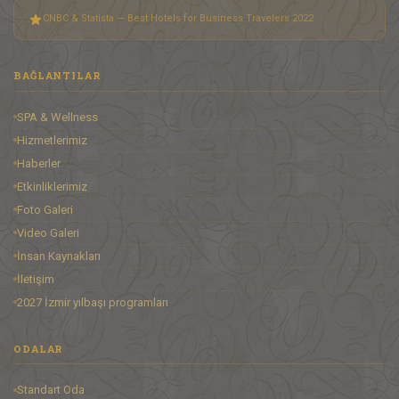
CNBC & Statista — Best Hotels for Business Travelers 2022
BAĞLANTILAR
SPA & Wellness
Hizmetlerimiz
Haberler
Etkinliklerimiz
Foto Galeri
Video Galeri
İnsan Kaynakları
İletişim
2027 İzmir yılbaşı programları
ODALAR
Standart Oda