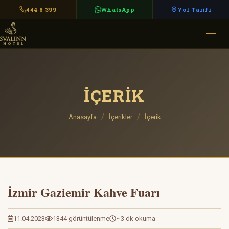
444 8 399
WhatsApp
Yol Tarifi
İÇERIK
Anasayfa
İçerikler
İçerik
İzmir Gaziemir Kahve Fuarı
11.04.2023
1344 görüntülenme
~3 dk okuma