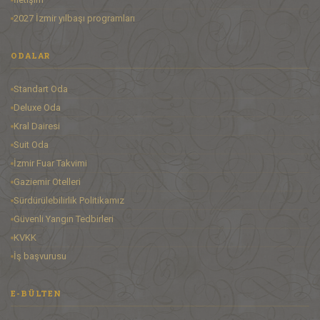
2027 İzmir yılbaşı programları
ODALAR
Standart Oda
Deluxe Oda
Kral Dairesi
Suit Oda
İzmir Fuar Takvimi
Gaziemir Otelleri
Sürdürülebilirlik Politikamız
Güvenli Yangın Tedbirleri
KVKK
İş başvurusu
E-BÜLTEN