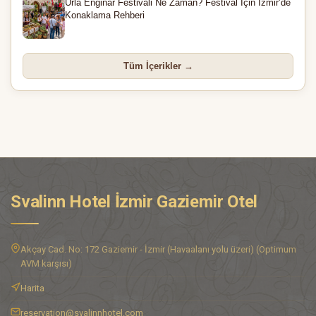
Urla Enginar Festivali Ne Zaman? Festival İçin İzmir’de
Konaklama Rehberi
Tüm İçerikler →
Svalinn Hotel İzmir Gaziemir Otel
Akçay Cad. No: 172 Gaziemir - İzmir (Havaalanı yolu üzeri) (Optimum
AVM karşısı)
Harita
reservation@svalinnhotel.com