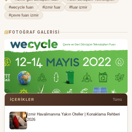
#wecycle fuarı
#izmir fuar
#fuar izmir
#çevre fuarı izmir
FOTOĞRAF GALERISI
İÇERIKLER
Tümü
İzmir Havalimanına Yakın Oteller | Konaklama Rehberi
2026