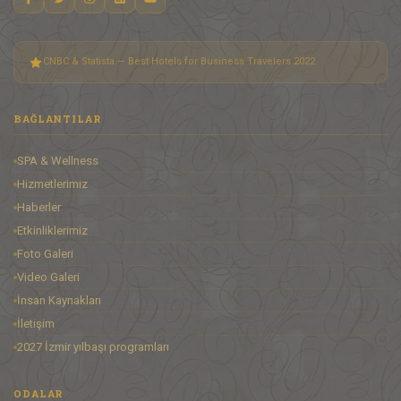
CNBC & Statista — Best Hotels for Business Travelers 2022
BAĞLANTILAR
SPA & Wellness
Hizmetlerimiz
Haberler
Etkinliklerimiz
Foto Galeri
Video Galeri
İnsan Kaynakları
İletişim
2027 İzmir yılbaşı programları
ODALAR