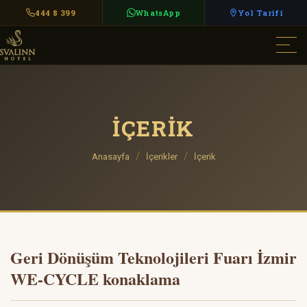
444 8 399
WhatsApp
Yol Tarifi
İÇERIK
Anasayfa
İçerikler
İçerik
Geri Dönüşüm Teknolojileri Fuarı İzmir
WE-CYCLE konaklama