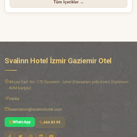
Tüm İçerikler →
Svalinn Hotel İzmir Gaziemir Otel
Akçay Cad. No: 172 Gaziemir - İzmir (Havaalanı yolu üzeri) (Optimum
AVM karşısı)
Harita
reservation@svalinnhotel.com
WhatsApp
444 83 99