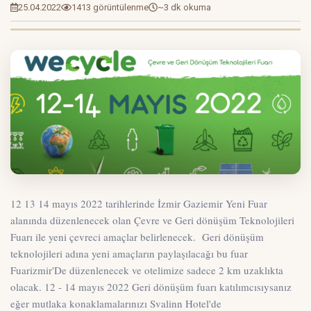
25.04.2022
1413 görüntülenme
~3 dk okuma
12 13 14 mayıs 2022 tarihlerinde İzmir Gaziemir Yeni Fuar
alanında düzenlenecek olan Çevre ve Geri dönüşüm Teknolojileri
Fuarı ile yeni çevreci amaçlar belirlenecek. Geri dönüşüm
teknolojileri adına yeni amaçların paylaşılacağı bu fuar
Fuarizmir'De düzenlenecek ve otelimize sadece 2 km uzaklıkta
olacak. 12 - 14 mayıs 2022 Geri dönüşüm fuarı katılımcısıysanız
eğer mutlaka konaklamalarınızı Svalinn Hotel'de